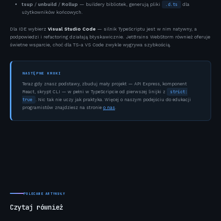
tsup
/
unbuild
/
Rollup
— buildery bibliotek, generują pliki
.d.ts
dla
użytkowników końcowych.
Dla IDE wybierz
Visual Studio Code
— silnik TypeScriptu jest w nim natywny, a
podpowiedzi i refactoring działają błyskawicznie. JetBrains WebStorm również oferuje
świetne wsparcie, choć dla TS-a VS Code zwykle wygrywa szybkością.
NASTĘPNE KROKI
Teraz gdy znasz podstawy, zbuduj mały projekt — API Express, komponent
strict:
React, skrypt CLI — w pełni w TypeScripcie od pierwszej linijki z
true
. Nic tak nie uczy jak praktyka. Więcej o naszym podejściu do edukacji
programistów znajdziesz na stronie
o nas
.
POLECANE ARTYKUŁY
Czytaj również