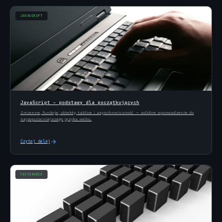
JAVASCRIPT
JavaScript – podstawy dla początkujących
Zmienne, funkcje, obiekty, tablice i asynchroniczność — solidne wprowadzenie do
najpopularniejszego języka webu.
Czytaj dalej
TESTOWANIE