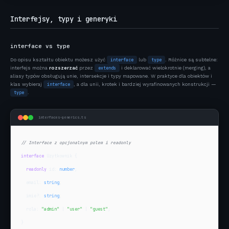
Interfejsy, typy i generyki
interface vs type
Do opisu kształtu obiektu możesz użyć
interface
lub
type
. Różnice są subtelne:
interfejs można
rozszerzać
przez
extends
i deklarować wielokrotnie (merging), a
aliasy typów obsługują unie, intersekcje i typy mapowane. W praktyce dla obiektów i
klas wybieraj
interface
, a dla unii, krotek i bardziej wyrafinowanych konstrukcji —
type
.
interfaces-generics.ts
// Interface z opcjonalnym polem i readonly
interface
 Uzytkownik {

readonly
 id: 
number
;

  email: 
string
;

  imie?: 
string
;

  rola: 
"admin"
 | 
"user"
 | 
"guest"
;

}
