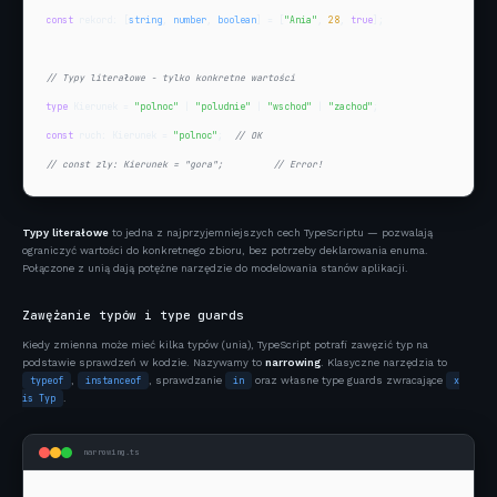
const
 rekord: [
string
, 
number
, 
boolean
] = [
"Ania"
, 
28
, 
true
];

// Typy literałowe - tylko konkretne wartości
type
 Kierunek = 
"polnoc"
 | 
"poludnie"
 | 
"wschod"
 | 
"zachod"
const
 ruch: Kierunek = 
"polnoc"
;  
// OK
// const zly: Kierunek = "gora";         // Error!
Typy literałowe
to jedna z najprzyjemniejszych cech TypeScriptu — pozwalają
ograniczyć wartości do konkretnego zbioru, bez potrzeby deklarowania enuma.
Połączone z unią dają potężne narzędzie do modelowania stanów aplikacji.
Zawężanie typów i type guards
Kiedy zmienna może mieć kilka typów (unia), TypeScript potrafi zawęzić typ na
podstawie sprawdzeń w kodzie. Nazywamy to
narrowing
. Klasyczne narzędzia to
typeof
,
instanceof
, sprawdzanie
in
oraz własne type guards zwracające
x
is Typ
.
narrowing.ts