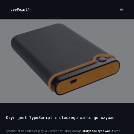
Skip
<
LeePoint
/
>
☰
to
content
TYPESCRIPT
Czym jest TypeScript i dlaczego warto go używać
TypeScript: Podstawy dla programistów
JavaScriptu
TypeScript to nadzbiór języka JavaScript, który dodaje
statyczne typowanie
oraz