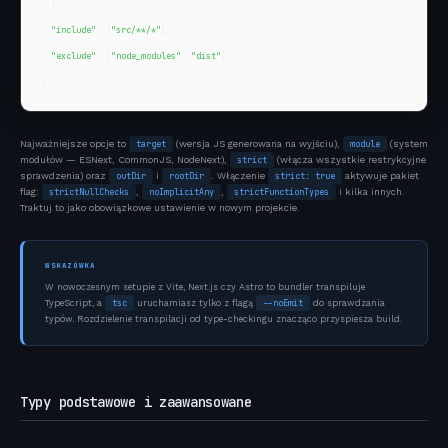
  },

"include"
: [
"src/**/*"
],

"exclude"
: [
"node_modules"
, 
"dist"
]

}
Najważniejsze opcje to
target
(wersja JS generowana na wyjściu),
module
(system
modułów — ESNext, CommonJS, NodeNext),
strict
(włącza wszystkie restrykcyjne
sprawdzenia) oraz
outDir
i
rootDir
. Włączenie
strict: true
aktywuje pakiet
flag:
strictNullChecks
,
noImplicitAny
,
strictFunctionTypes
i kilka innych.
Traktuj to jako obowiązkowe ustawienie w nowym projekcie.
WSKAZÓWKA
W nowoczesnym setupie z Vite, Next.js czy Astro to bundler transpiluje
tsc
--noEmit
TypeScript, a
uruchamiasz tylko z flagą
do sprawdzania
typów. Rozdzielenie transpilacji od type-checkingu znacząco przyspiesza build.
Typy podstawowe i zaawansowane