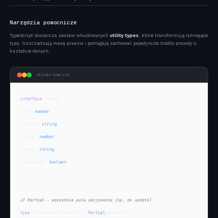
Narzędzia pomocnicze
TypeScript dostarcza zestaw wbudowanych
utility types
, które transformują istniejące
typy. Oszczędzają masę pisania i pomagają zachować pojedyncze źródło prawdy o
kształcie danych.
utility-types.ts
interface
 Produkt {

  id: 
number
;

  nazwa: 
string
;

  cena: 
number
;

  opis: 
string
;

  dostepny: 
boolean
;

}

// Partial - wszystkie pola opcjonalne (np. do update)
type
 AktualizacjaProduktu = 
Partial
<Produkt>;
