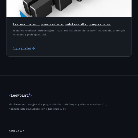
Testowanie oprogramowania — podstawy dla programistów
Testy jednostkowe, integracyjne i E2E. Poznaj piramidę testów i narzędzia, z których
korzystają profesjonaliści.
Czytaj dalej
<
LeePoint
/
>
Platforma edukacyjna dla programistów. Dzielimy się wiedzą o kodowaniu,
narzędziach developerskich i karierze w IT.
NAWIGACJA