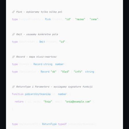
// Pick - wybieramy tylko kilka pol
type
 PodgladProduktu = 
Pick
<Produkt, 
"id"
 | 
"nazwa"
 | 
"cena"
>;

// Omit - usuwamy konkretne pola
type
 NowyProdukt = 
Omit
<Produkt, 
"id"
>;

// Record - mapa klucz->wartosc
type
 Slownik = 
Record
<
string
, 
number
type
 StatusyKolor = 
Record
<
"ok"
 | 
"blad"
 | 
"info"
, 
string
>;

// ReturnType i Parameters - wyciagamy sygnature funkcji
function
pobierzUzytkownika
(id: 
number
) {

return
 { id, nazwa: 
"Ania"
, email: 
"ania@example.com"
 };

}

type
 UzytkownikDTO = 
ReturnType
<
typeof