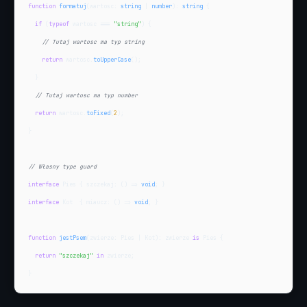
function
formatuj
(wartosc: 
string
 | 
number
): 
string
 {

if
 (
typeof
 wartosc === 
"string"
) {

// Tutaj wartosc ma typ string
return
 wartosc.
toUpperCase
();

  }

// Tutaj wartosc ma typ number
return
 wartosc.
toFixed
(
2
);

}

// Własny type guard
interface
 Pies { szczekaj: () => 
void
interface
 Kot  { miaucz: () => 
void
; }

function
jestPsem
(zwierze: Pies | Kot): zwierze 
is
 Pies {

return
"szczekaj"
in
 zwierze;

}