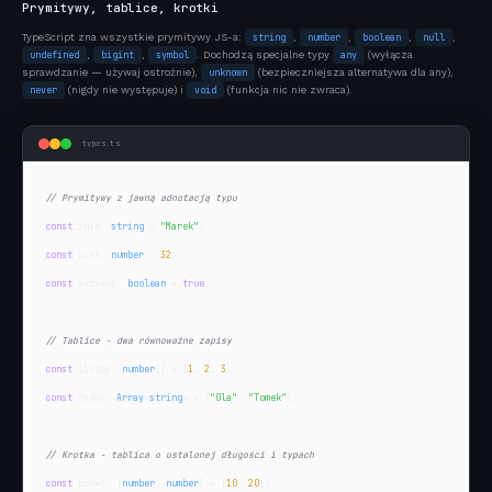
Prymitywy, tablice, krotki
TypeScript zna wszystkie prymitywy JS-a:
string
,
number
,
boolean
,
null
,
undefined
,
bigint
,
symbol
. Dochodzą specjalne typy
any
(wyłącza
sprawdzanie — używaj ostrożnie),
unknown
(bezpieczniejsza alternatywa dla any),
never
(nigdy nie występuje) i
void
(funkcja nic nie zwraca).
types.ts
// Prymitywy z jawną adnotacją typu
const
 imie: 
string
 = 
"Marek"
const
 wiek: 
number
 = 
32
const
 aktywny: 
boolean
 = 
true
;

// Tablice - dwa równoważne zapisy
const
 liczby: 
number
[] = [
1
, 
2
, 
3
const
 nazwy: 
Array
<
string
> = [
"Ola"
, 
"Tomek"
];

// Krotka - tablica o ustalonej długości i typach
const
 punkt: [
number
, 
number
] = [
10
, 
20