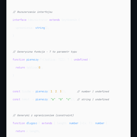
// Rozszerzanie interfejsu
interface
 Administrator 
extends
 Uzytkownik {

  uprawnienia: 
string
[];

}

// Generyczna funkcja - T to parametr typu
function
pierwszy
<T>(tablica: T[]): T | 
undefined
 {

return
 tablica[
0
];

}

const
 liczba = 
pierwszy
([
1
, 
2
, 
3
]);       
// number | undefined
const
 tekst  = 
pierwszy
([
"a"
, 
"b"
, 
"c"
]); 
// string | undefined
// Generyki z ograniczeniem (constraint)
function
dlugosc
<T 
extends
 { length: 
number
 }>(x: T): 
number
 {

return
 x.length;
