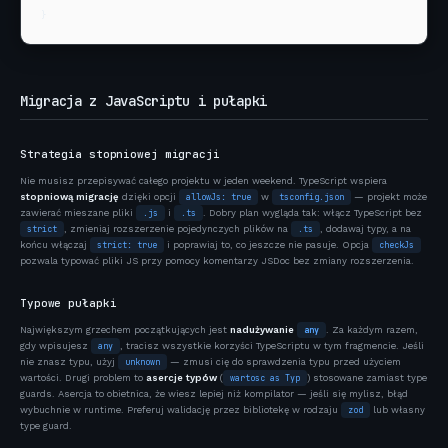
}
Migracja z JavaScriptu i pułapki
Strategia stopniowej migracji
Nie musisz przepisywać całego projektu w jeden weekend. TypeScript wspiera
stopniową migrację
dzięki opcji
allowJs: true
w
tsconfig.json
— projekt może
zawierać mieszane pliki
.js
i
.ts
. Dobry plan wygląda tak: włącz TypeScript bez
strict
, zmieniaj rozszerzenie pojedynczych plików na
.ts
, dodawaj typy, a na
końcu włączaj
strict: true
i poprawiaj to, co jeszcze nie pasuje. Opcja
checkJs
pozwala typować pliki JS przy pomocy komentarzy JSDoc bez zmiany rozszerzenia.
Typowe pułapki
Największym grzechem początkujących jest
nadużywanie
any
. Za każdym razem,
gdy wpisujesz
any
, tracisz wszystkie korzyści TypeScriptu w tym fragmencie. Jeśli
nie znasz typu, użyj
unknown
— zmusi cię do sprawdzenia typu przed użyciem
wartości. Drugi problem to
asercje typów
(
wartosc as Typ
) stosowane zamiast type
guards. Asercja to obietnica, że wiesz lepiej niż kompilator — jeśli się mylisz, błąd
wybuchnie w runtime. Preferuj walidację przez bibliotekę w rodzaju
zod
lub własny
type guard.