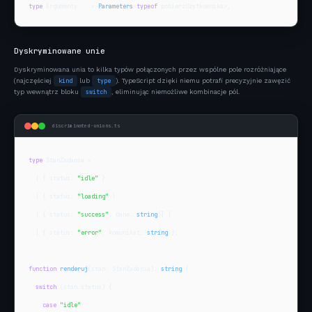
type
 Argumenty    = 
Parameters
<
typeof
 pobierzUzytkownika>;
Dyskryminowane unie
Dyskryminowana unia to kilka typów połączonych przez wspólne pole rozróżniające
(najczęściej
kind
lub
type
). TypeScript dzięki niemu potrafi precyzyjnie zawęzić
typ wewnątrz bloku
switch
, eliminując niemożliwe kombinacje pól.
discriminated-unions.ts
type
 StanZadania =

  | { status: 
"idle"
 }

  | { status: 
"loading"
 }

  | { status: 
"success"
; dane: 
string
[] }

  | { status: 
"error"
; komunikat: 
string
 };

function
renderuj
(stan: StanZadania): 
string
 {

switch
 (stan.status) {

case
"idle"
:
