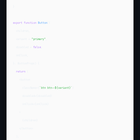
}

export
function
Button
({

  children,

  variant = 
"primary"
,

  disabled = 
false
,

  onClick,

}: ButtonProps) {

return
 (

    <button

      className={
`btn btn--
${variant}
`
}

      disabled={disabled}

      onClick={onClick}

    >

      {children}

    </button>

  );
