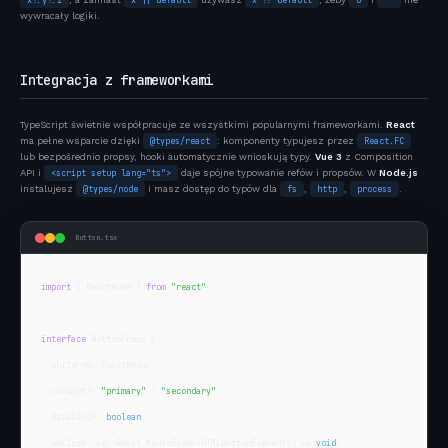
x?.y?.z
x || default
x ?? default
0
""
wywracały logiki.
Integracja z frameworkami
TypeScript świetnie współpracuje ze wszystkimi popularnymi frameworkami.
React
ma pełne wsparcie dzięki
@types/react
: komponenty typujesz przez
React.FC
lub bezpośrednio propsy, hooki automatycznie wnioskują typy.
Vue 3
z Composition
API i
<script setup lang="ts">
daje spójne typowanie refów i propsów. W
Node.js
instalujesz
@types/node
i masz dostęp do typów dla
fs
,
http
,
process
.
Button.tsx
import
 { ReactNode } 
from
"react"
;

interface
 ButtonProps {

  children: ReactNode;

  variant?: 
"primary"
 | 
"secondary"
;

  disabled?: 
boolean
;

  onClick: (e: React.MouseEvent<HTMLButtonElement>) => 
void
;
