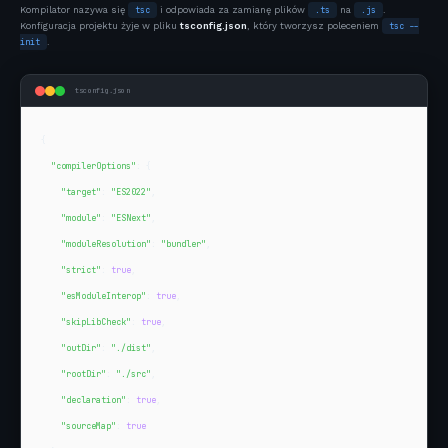
Kompilator nazywa się
tsc
i odpowiada za zamianę plików
.ts
na
.js
.
Konfiguracja projektu żyje w pliku
tsconfig.json
, który tworzysz poleceniem
tsc --
init
.
tsconfig.json
{

"compilerOptions"
: {

"target"
: 
"ES2022"
,

"module"
: 
"ESNext"
,

"moduleResolution"
: 
"bundler"
,

"strict"
: 
true
,

"esModuleInterop"
: 
true
,

"skipLibCheck"
: 
true
,

"outDir"
: 
"./dist"
,

"rootDir"
: 
"./src"
,

"declaration"
: 
true
,

"sourceMap"
: 
true