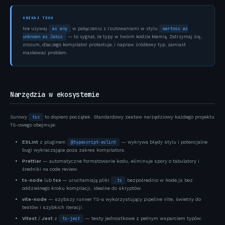
UNIKAJ TEGO
as any
wartosc as
Nie używaj
w połączeniu z rzutowaniami w stylu
unknown as Jakis
— to sygnał, że typy w twoim kodzie kłamią. Zatrzymaj się,
zrozum, dlaczego kompilator protestuje, i napraw źródłowy typ, zamiast
maskować problem.
Narzędzia w ekosystemie
Surowy
tsc
to dopiero początek. Standardowy zestaw narzędziowy każdego projektu
TS-owego obejmuje:
ESLint
z pluginem
@typescript-eslint
— wykrywa błędy stylu i potencjalne
bugi wykraczające poza zakres kompilatora.
Prettier
— automatyczne formatowanie kodu, eliminuje spory o tabulatory i
średniki na code review.
ts-node
lub
tsx
— uruchamiają pliki
.ts
bezpośrednio w Node.js bez
oddzielnego kroku kompilacji, idealne do skryptów.
vite-node
— szybszy runner TS-a wykorzystujący pipeline Vite, świetny do
testów i szybkich iteracji.
Vitest
/
Jest
z
ts-jest
— testy jednostkowe z pełnym wsparciem typów.