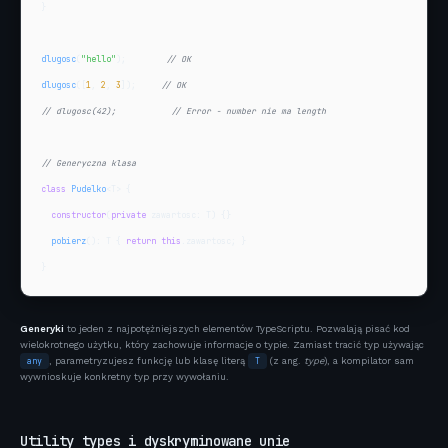
}

dlugosc
(
"hello"
);        
// OK
dlugosc
([
1
, 
2
, 
3
]);     
// OK
// dlugosc(42);           // Error - number nie ma length
// Generyczna klasa
class
Pudelko
<T> {

constructor
(
private
 zawartosc: T) {}

pobierz
(): T { 
return
this
.zawartosc; }

}
Generyki
to jeden z najpotężniejszych elementów TypeScriptu. Pozwalają pisać kod
wielokrotnego użytku, który zachowuje informacje o typie. Zamiast tracić typ używając
any
, parametryzujesz funkcję lub klasę literą
T
(z ang.
type
), a kompilator sam
wywnioskuje konkretny typ przy wywołaniu.
Utility types i dyskryminowane unie