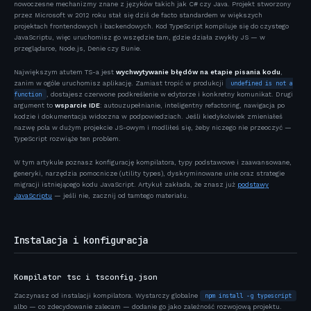
nowoczesne mechanizmy znane z języków takich jak C# czy Java. Projekt stworzony
22 czerwca 2026
9 min czytania
przez Microsoft w 2012 roku stał się dziś de facto standardem w większych
projektach frontendowych i backendowych. Kod TypeScript kompiluje się do czystego
JavaScriptu, więc uruchomisz go wszędzie tam, gdzie działa zwykły JS — w
przeglądarce, Node.js, Denie czy Bunie.
Największym atutem TS-a jest
wychwytywanie błędów na etapie pisania kodu
,
zanim w ogóle uruchomisz aplikację. Zamiast tropić w produkcji
undefined is not a
function
, dostajesz czerwone podkreślenie w edytorze i konkretny komunikat. Drugi
argument to
wsparcie IDE
: autouzupełnianie, inteligentny refactoring, nawigacja po
kodzie i dokumentacja widoczna w podpowiedziach. Jeśli kiedykolwiek zmieniałeś
nazwę pola w dużym projekcie JS-owym i modliłeś się, żeby niczego nie przeoczyć —
TypeScript rozwiąże ten problem.
W tym artykule poznasz konfigurację kompilatora, typy podstawowe i zaawansowane,
generyki, narzędzia pomocnicze (utility types), dyskryminowane unie oraz strategie
migracji istniejącego kodu JavaScript. Artykuł zakłada, że znasz już
podstawy
JavaScriptu
— jeśli nie, zacznij od tamtego materiału.
Instalacja i konfiguracja
Kompilator tsc i tsconfig.json
Zaczynasz od instalacji kompilatora. Wystarczy globalne
npm install -g typescript
albo — co zdecydowanie zalecam — dodanie go jako zależność rozwojową projektu.