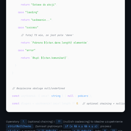
return
"Gotowe do akcji"
;

case
"loading"
:

return
"Ładowanie..."
;

case
"success"
:

// Tutaj TS wie, ze jest pole 'dane'
return
`Pobrano 
${stan.dane.length}
 elementów`
;

case
"error"
:

return
`Błąd: 
${stan.komunikat}
`
;

  }

}

// Bezpieczna obsluga null/undefined
const
 uzytkownik: { imie?: 
string
 } | 
null
 = 
pobierz
const
 dlugosc = uzytkownik?.imie?.length ?? 
0
;  
// optional chaining + nullish co
Operatory
?.
(optional chaining) i
??
(nullish coalescing) to idealne uzupełnienie
strictNullChecks
. Zamiast piętrowych
if (x && x.y && x.y.z)
piszesz
, a zamiast
używasz
, żeby
i
nie