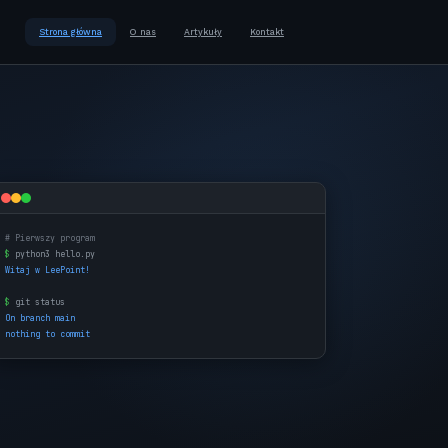
Strona główna
O nas
Artykuły
Kontakt
# Pierwszy program
$
python3 hello.py
Witaj w LeePoint!
$
git status
On branch main
nothing to commit