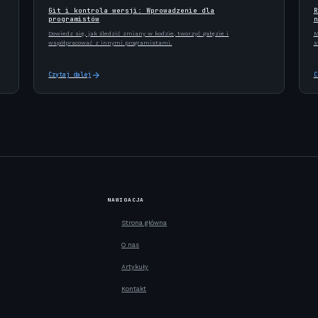
Git i kontrola wersji: Wprowadzenie dla
R
programistów
n
Dowiedz się, jak śledzić zmiany w kodzie, tworzyć gałęzie i
M
współpracować z innymi programistami.
s
Czytaj dalej
C
NAWIGACJA
Strona główna
O nas
Artykuły
Kontakt