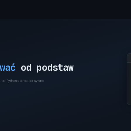
wać
od podstaw
 — od Pythona po responsywne