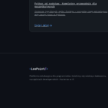
Python od podstaw: Kompletny przewodnik dla
początkujących
Zmienne, typy danych, pętle i funkcje — wszystko, czego potrzebujesz,
żeby zacząć pisać w Pythonie.
Czytaj dalej
<
LeePoint
/
>
Platforma edukacyjna dla programistów. Dzielimy się wiedzą o kodowaniu,
narzędziach developerskich i karierze w IT.