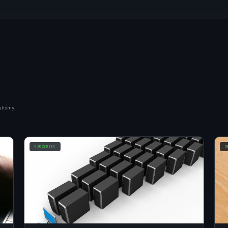
liśmy.
NARZĘDZIA
W