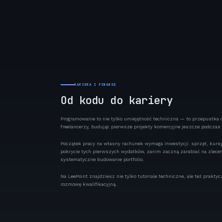
KARIERA I FINANSE
Od kodu do kariery
Programowanie to nie tylko umiejętność techniczna — to przepustka 
freelancerzy, budując pierwsze projekty komercyjne jeszcze podczas 
Początek pracy na własny rachunek wymaga inwestycji: sprzęt, kursy
pokrycie tych pierwszych wydatków, zanim zaczną zarabiać na zleceni
systematyczne budowanie portfolio.
Na LeePoint znajdziesz nie tylko tutoriale techniczne, ale też prak
rozmowę kwalifikacyjną.