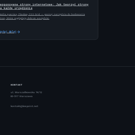
esponsywne strony internetowe: Jak tworzyć strony
a każde urządzenie
edia queries, Flexbox, CSS Grid — poznaj narzędzia do budowania
tron, które wyglądają dobrze wszędzie.
zytaj dalej
KONTAKT
ul. Marszałkowska 74/12
00-517 Warszawa
kontakt@leepoint.net