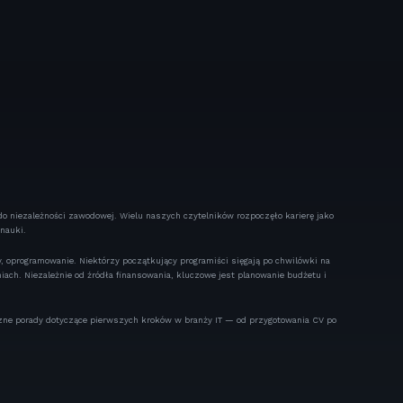
do niezależności zawodowej. Wielu naszych czytelników rozpoczęło karierę jako
nauki.
, oprogramowanie. Niektórzy początkujący programiści sięgają po chwilówki na
ach. Niezależnie od źródła finansowania, kluczowe jest planowanie budżetu i
tyczne porady dotyczące pierwszych kroków w branży IT — od przygotowania CV po