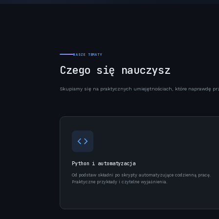
NASZE TEMATY
Czego się nauczysz
Skupiamy się na praktycznych umiejętnościach, które naprawdę prz
Python i automatyzacja
Od podstaw składni po skrypty automatyzujące codzienną pracę.
Praktyczne przykłady i czytelne wyjaśnienia.