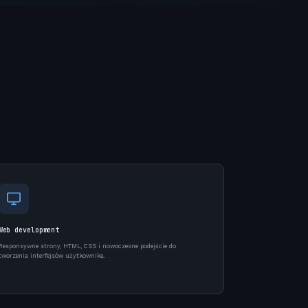
Web development
Responsywne strony, HTML, CSS i nowoczesne podejście do
tworzenia interfejsów użytkownika.