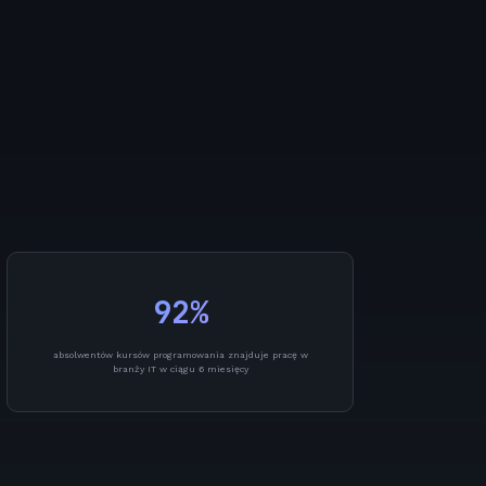
92%
absolwentów kursów programowania znajduje pracę w
branży IT w ciągu 6 miesięcy