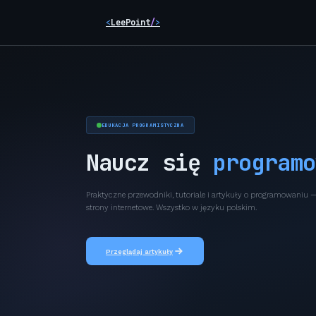
Skip
<
LeePoint
/
>
to
content
EDUKACJA PROGRAMISTYCZNA
Naucz się
programo
Praktyczne przewodniki, tutoriale i artykuły o programowaniu
strony internetowe. Wszystko w języku polskim.
Przeglądaj artykuły