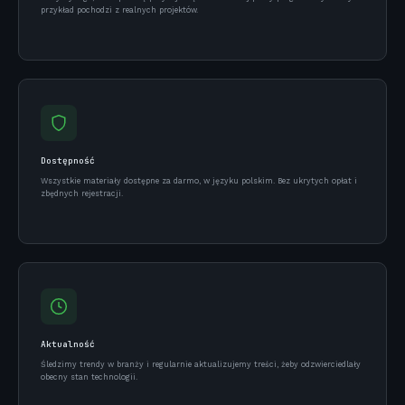
przykład pochodzi z realnych projektów.
Dostępność
Wszystkie materiały dostępne za darmo, w języku polskim. Bez ukrytych opłat i
zbędnych rejestracji.
Aktualność
Śledzimy trendy w branży i regularnie aktualizujemy treści, żeby odzwierciedlały
obecny stan technologii.