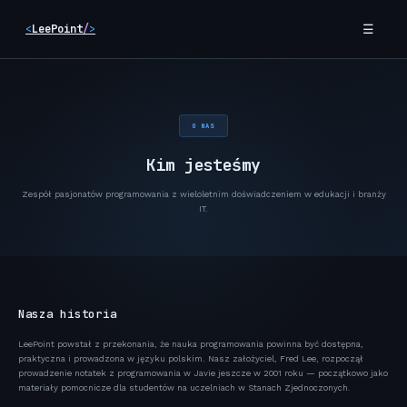
Skip
<
LeePoint
/
>
☰
to
content
O NAS
Kim jesteśmy
Zespół pasjonatów programowania z wieloletnim doświadczeniem w edukacji i branży
IT.
Nasza historia
LeePoint powstał z przekonania, że nauka programowania powinna być dostępna,
praktyczna i prowadzona w języku polskim. Nasz założyciel, Fred Lee, rozpoczął
prowadzenie notatek z programowania w Javie jeszcze w 2001 roku — początkowo jako
materiały pomocnicze dla studentów na uczelniach w Stanach Zjednoczonych.