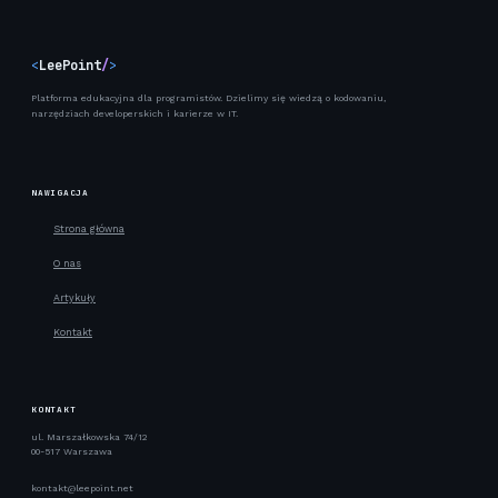
<
LeePoint
/
>
Platforma edukacyjna dla programistów. Dzielimy się wiedzą o kodowaniu,
narzędziach developerskich i karierze w IT.
NAWIGACJA
Strona główna
O nas
Artykuły
Kontakt
KONTAKT
ul. Marszałkowska 74/12
00-517 Warszawa
kontakt@leepoint.net