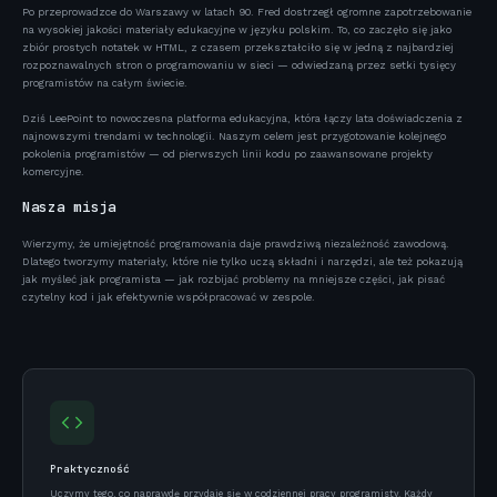
Po przeprowadzce do Warszawy w latach 90. Fred dostrzegł ogromne zapotrzebowanie
na wysokiej jakości materiały edukacyjne w języku polskim. To, co zaczęło się jako
zbiór prostych notatek w HTML, z czasem przekształciło się w jedną z najbardziej
rozpoznawalnych stron o programowaniu w sieci — odwiedzaną przez setki tysięcy
programistów na całym świecie.
Dziś LeePoint to nowoczesna platforma edukacyjna, która łączy lata doświadczenia z
najnowszymi trendami w technologii. Naszym celem jest przygotowanie kolejnego
pokolenia programistów — od pierwszych linii kodu po zaawansowane projekty
komercyjne.
Nasza misja
Wierzymy, że umiejętność programowania daje prawdziwą niezależność zawodową.
Dlatego tworzymy materiały, które nie tylko uczą składni i narzędzi, ale też pokazują
jak myśleć jak programista — jak rozbijać problemy na mniejsze części, jak pisać
czytelny kod i jak efektywnie współpracować w zespole.
Praktyczność
Uczymy tego, co naprawdę przydaje się w codziennej pracy programisty. Każdy