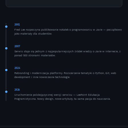
2001
Fred Lee rozpoczyna publikowanie notatek o programowaniu w Javie — początkowo
jako materiały dla studentów.
2007
Serwis staje się jednym z najpopularniejszych źródeł wiedzy o Javie w internecie, z
ponad 500 stronami materiałów.
2024
Rebranding i modernizacja platformy. Rozszerzenie tematyki o Python, Git, web
development i inne nowoczesne technologie.
2026
Uruchomienie polskojęzycznej wersji serwisu — LeePoint Edukacja
Programistyczna. Nowy design, nowe artykuły, ta sama pasja do nauczania.