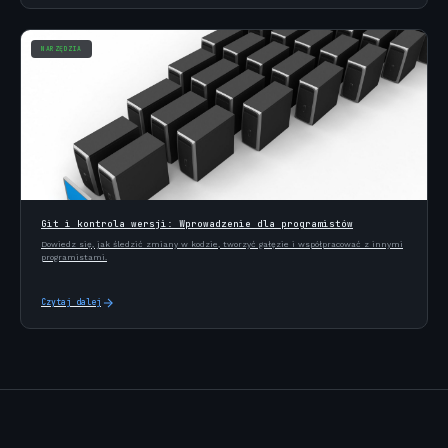
NARZĘDZIA
Git i kontrola wersji: Wprowadzenie dla programistów
Dowiedz się, jak śledzić zmiany w kodzie, tworzyć gałęzie i współpracować z innymi
programistami.
Czytaj dalej