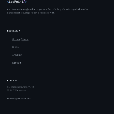
<
LeePoint
/
>
Platforma edukacyjna dla programistów. Dzielimy się wiedzą o kodowaniu,
narzędziach developerskich i karierze w IT.
NAWIGACJA
Strona główna
O nas
Artykuły
Kontakt
KONTAKT
ul. Marszałkowska 74/12
00-517 Warszawa
kontakt@leepoint.net