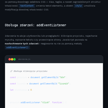
za pomocą dowolnego selektora CSS — klas, tagów, a nawet zagnieżdżonych struktur.
Właściwość
textContent
zmienia tekst elementu, a obiekt
style
umożliwia
modyfikację dowolnej właściwości CSS.
Obsługa zdarzeń: addEventListener
Zdarzenia to akcje użytkownika lub przeglądarki: kliknięcie przycisku, najechanie
myszką, wpisanie tekstu czy przewinięcie strony. JavaScript pozwala na
nasłuchiwanie tych zdarzeń
i reagowanie na nie za pomocą metody
addEventListener()
.
zdarzenia.js
// Obsługa kliknięcia przycisku
const
 przycisk 
=
document
.
getElementById
(
"btn"
const
 licznik 
=
document
.
getElementById
(
"licznik"
let
 klikniecia 
=
0
;

przycisk.
addEventListener
(
"click"
, 
function
() {
