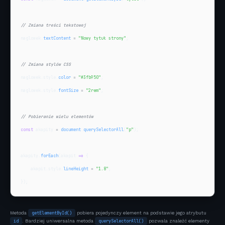
// Zmiana treści tekstowej
naglowek.
textContent
=
"Nowy tytuł strony"
;

// Zmiana stylów CSS
naglowek.style.
color
=
"#3fb950"
;

naglowek.style.
fontSize
=
"2rem"
;

// Pobieranie wielu elementów
const
 akapity 
=
document
.
querySelectorAll
(
"p"
);

akapity.
forEach
(akapit 
=>
 {

    akapit.style.
lineHeight
=
"1.8"
;

});
Metoda
getElementById()
pobiera pojedynczy element na podstawie jego atrybutu
id
. Bardziej uniwersalna metoda
querySelectorAll()
pozwala znaleźć elementy