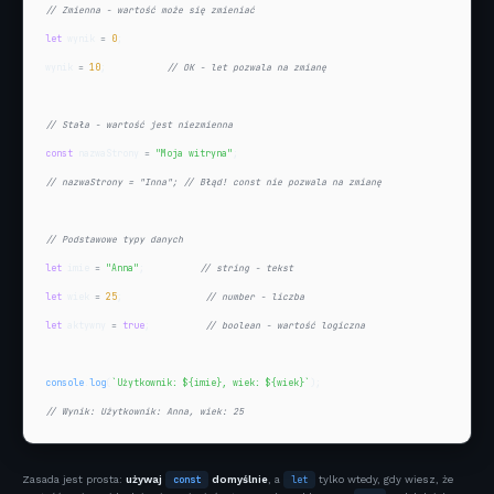
// Zmienna - wartość może się zmieniać
let
 wynik 
=
0
;

wynik 
=
10
;           
// OK - let pozwala na zmianę
// Stała - wartość jest niezmienna
const
 nazwaStrony 
=
"Moja witryna"
// nazwaStrony = "Inna"; // Błąd! const nie pozwala na zmianę
// Podstawowe typy danych
let
 imie 
=
"Anna"
;          
// string - tekst
let
 wiek 
=
25
;               
// number - liczba
let
 aktywny 
=
true
;          
// boolean - wartość logiczna
console
.
log
(
`Użytkownik: 
${imie}
, wiek: 
${wiek}
`
// Wynik: Użytkownik: Anna, wiek: 25
Zasada jest prosta:
używaj
const
domyślnie
, a
let
tylko wtedy, gdy wiesz, że