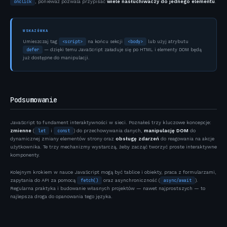
onclick
, ponieważ pozwala przypisać
wiele nasłuchiwaczy do jednego elementu
.
WSKAZÓWKA
<script>
<body>
Umieszczaj tag
na końcu sekcji
lub użyj atrybutu
defer
— dzięki temu JavaScript załaduje się po HTML i elementy DOM będą
już dostępne do manipulacji.
Podsumowanie
JavaScript to fundament interaktywności w sieci. Poznałeś trzy kluczowe koncepcje:
zmienne
(
let
i
const
) do przechowywania danych,
manipulację DOM
do
dynamicznej zmiany elementów strony oraz
obsługę zdarzeń
do reagowania na akcje
użytkownika. Te trzy mechanizmy wystarczą, żeby zacząć tworzyć proste interaktywne
komponenty.
Kolejnym krokiem w nauce JavaScript mogą być tablice i obiekty, praca z formularzami,
zapytania do API za pomocą
fetch()
oraz asynchroniczność (
async/await
).
Regularna praktyka i budowanie własnych projektów — nawet najprostszych — to
najlepsza droga do opanowania tego języka.