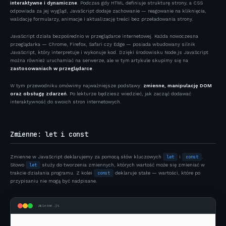
interaktywne i dynamiczne
. Podczas gdy HTML definiuje strukturę strony, a CSS
23 marca 2026
6 min czytania
odpowiada za jej wygląd, JavaScript dodaje zachowanie — reagowanie na kliknięcia,
walidację formularzy, animacje i aktualizację treści bez przeładowania strony.
JavaScript działa bezpośrednio w przeglądarce internetowej. Każda nowoczesna
przeglądarka — Chrome, Firefox, Safari czy Edge — posiada wbudowany silnik
JavaScript, który interpretuje i wykonuje kod. Dzięki środowisku Node.js JavaScript
można również uruchamiać na serwerze, ale w tym artykule skupimy się na
zastosowaniach w przeglądarce
.
W tym przewodniku omówimy najważniejsze podstawy:
zmienne, manipulację DOM
oraz obsługę zdarzeń
. Po lekturze będziesz wiedzieć, jak zacząć dodawać
interaktywność do swoich stron internetowych.
Zmienne: let i const
Zmienne w JavaScript deklarujemy za pomocą słów kluczowych
let
i
const
.
Słowo
let
służy do tworzenia zmiennych, których wartość może się zmieniać w
trakcie działania programu. Z kolei
const
deklaruje stałe — wartości, które po
przypisaniu nie mogą być nadpisane.
zmienne.js