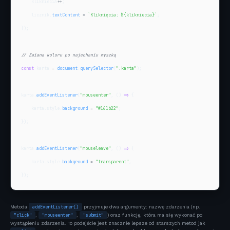
    klikniecia
++
;

    licznik.
textContent
=
`Kliknięcia: 
${klikniecia}
`
;

});

// Zmiana koloru po najechaniu myszką
const
 karta 
=
document
.
querySelector
(
".karta"
);

karta.
addEventListener
(
"mouseenter"
, () 
=>
 {

    karta.style.
background
=
"#161b22"
;

});

karta.
addEventListener
(
"mouseleave"
, () 
=>
 {

    karta.style.
background
=
"transparent"
;

});
Metoda
addEventListener()
przyjmuje dwa argumenty: nazwę zdarzenia (np.
"click"
,
"mouseenter"
,
"submit"
) oraz funkcję, która ma się wykonać po
wystąpieniu zdarzenia. To podejście jest znacznie lepsze od starszych metod jak