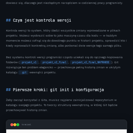
dowiesz się, dlaczego jest niezbędnym narzędziem w codziennej pracy programisty.
Czym jest kontrola wersji
Kontrola wersji to system, który śledzi wszystkie zmiany wprowadzane w plikach
projektu. Możesz wyobrazić sobie to jako maszynę czasu dla kodu — w każdym
momencie możesz cofnąć się do dowolnego punktu w historii projektu, sprawdzić kto i
kiedy wprowadził konkretną zmianę, albo porównać dwie wersje tego samego pliku.
Bez systemu kontroli wersji programiści często uciekali się do ręcznego kopiowania
folderów (
,
,
). Git
projekt_v1
projekt_v2_final
projekt_v2_final_NAPRAWDE
rozwiązuje ten problem elegancko — przechowuje pełną historię zmian w ukrytym
katalogu
wewnątrz projektu.
.git
Pierwsze kroki: git init i konfiguracja
Żeby zacząć korzystać z Gita, musisz najpierw zainicjalizować repozytorium w
katalogu swojego projektu. To tworzy strukturę wewnętrzną, w której Git będzie
przechowywał historię zmian.
terminal