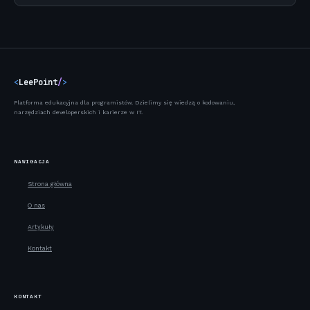
<
LeePoint
/
>
Platforma edukacyjna dla programistów. Dzielimy się wiedzą o kodowaniu,
narzędziach developerskich i karierze w IT.
NAWIGACJA
Strona główna
O nas
Artykuły
Kontakt
KONTAKT