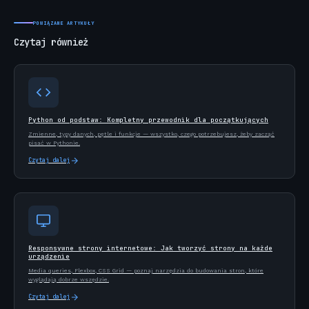
POWIĄZANE ARTYKUŁY
Czytaj również
Python od podstaw: Kompletny przewodnik dla początkujących
Zmienne, typy danych, pętle i funkcje — wszystko, czego potrzebujesz, żeby zacząć
pisać w Pythonie.
Czytaj dalej
Responsywne strony internetowe: Jak tworzyć strony na każde
urządzenie
Media queries, Flexbox, CSS Grid — poznaj narzędzia do budowania stron, które
wyglądają dobrze wszędzie.
Czytaj dalej