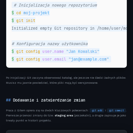
# Inicjalizacja nowego repozytorium
$
cd
$
git init
Initialized empty Git repository in /home/user/moj-
# Konfiguracja nazwy użytkownika
$
git config
user.name
$
git config
user.email
 "jan@example.com"
Po inicjalizacji Git zaczyna obserwować katalog, ale jeszcze nie śledzi żadnych plików.
Musisz mu jawnie powiedzieć, które pliki mają być wersjonowane.
Dodawanie i zatwierdzanie zmian
Praca z Gitem opiera się na dwóch kluczowych poleceniach:
i
.
git add
git commit
Pierwsze przenosi zmiany do tzw.
staging area
(poczekalni), a drugie zapisuje je jako
trwały punkt w historii projektu.