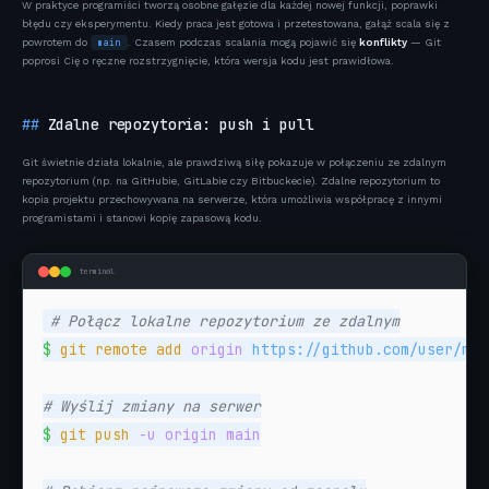
W praktyce programiści tworzą osobne gałęzie dla każdej nowej funkcji, poprawki
błędu czy eksperymentu. Kiedy praca jest gotowa i przetestowana, gałąź scala się z
powrotem do
. Czasem podczas scalania mogą pojawić się
konflikty
— Git
main
poprosi Cię o ręczne rozstrzygnięcie, która wersja kodu jest prawidłowa.
Zdalne repozytoria: push i pull
Git świetnie działa lokalnie, ale prawdziwą siłę pokazuje w połączeniu ze zdalnym
repozytorium (np. na GitHubie, GitLabie czy Bitbuckecie). Zdalne repozytorium to
kopia projektu przechowywana na serwerze, która umożliwia współpracę z innymi
programistami i stanowi kopię zapasową kodu.
terminal
# Połącz lokalne repozytorium ze zdalnym
$
git remote add
origin
 https://github.com/user/moj
# Wyślij zmiany na serwer
$
git push
-u origin main