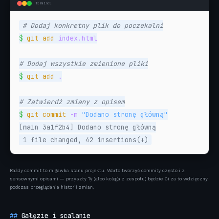
terminal
# Dodaj konkretny plik do poczekalni
$
git add
index.html
# Dodaj wszystkie zmienione pliki
$
git add
.
# Zatwierdź zmiany z opisem
$
git commit
-m
[main 3a1f2b4] Dodano stronę główną
 1 file changed, 42 insertions(+)
Każdy commit to migawka stanu projektu. Warto tworzyć commity często i z
sensownymi opisami — przyszły Ty (albo kolega z zespołu) będzie Ci za to wdzięczny
podczas przeglądania historii zmian.
Gałęzie i scalanie