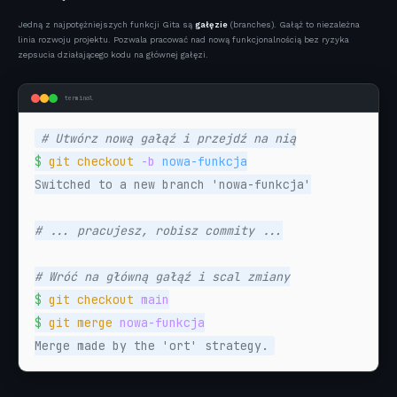
Jedną z najpotężniejszych funkcji Gita są
gałęzie
(branches). Gałąź to niezależna
linia rozwoju projektu. Pozwala pracować nad nową funkcjonalnością bez ryzyka
zepsucia działającego kodu na głównej gałęzi.
terminal
# Utwórz nową gałąź i przejdź na nią
$
git checkout
-b
Switched to a new branch 'nowa-funkcja'
# ... pracujesz, robisz commity ...
# Wróć na główną gałąź i scal zmiany
$
git checkout
main
$
git merge
nowa-funkcja
Merge made by the 'ort' strategy.