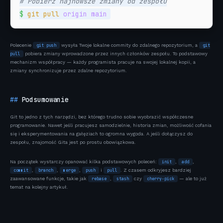
# Pobierz najnowsze zmiany od zespołu
$
git pull
origin main
Polecenie
wysyła Twoje lokalne commity do zdalnego repozytorium, a
git push
git
pobiera zmiany wprowadzone przez innych członków zespołu. To podstawowy
pull
mechanizm współpracy — każdy programista pracuje na swojej lokalnej kopii, a
zmiany synchronizuje przez zdalne repozytorium.
Podsumowanie
Git to jedno z tych narzędzi, bez którego trudno sobie wyobrazić współczesne
programowanie. Nawet jeśli pracujesz samodzielnie, historia zmian, możliwość cofania
się i eksperymentowania na gałęziach to ogromna wygoda. A jeśli dołączysz do
zespołu, znajomość Gita jest po prostu obowiązkowa.
Na początek wystarczy opanować kilka podstawowych poleceń:
,
,
init
add
,
,
,
i
. Z czasem odkryjesz bardziej
commit
branch
merge
push
pull
zaawansowane funkcje, takie jak
,
czy
— ale to już
rebase
stash
cherry-pick
temat na kolejny artykuł.