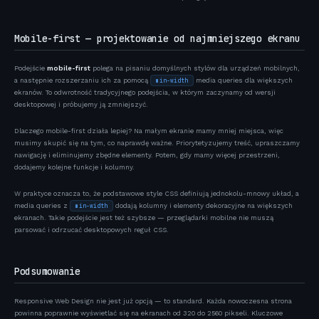
Mobile-first — projektowanie od najmniejszego ekranu
Podejście
mobile-first
polega na pisaniu domyślnych stylów dla urządzeń mobilnych,
a następnie rozszerzaniu ich za pomocą
media queries dla większych
min-width
ekranów. To odwrotność tradycyjnego podejścia, w którym zaczynamy od wersji
desktopowej i próbujemy ją zmniejszyć.
Dlaczego mobile-first działa lepiej? Na małym ekranie mamy mniej miejsca, więc
musimy skupić się na tym, co naprawdę ważne. Priorytetyzujemy treść, upraszczamy
nawigację i eliminujemy zbędne elementy. Potem, gdy mamy więcej przestrzeni,
dodajemy kolejne funkcje i kolumny.
W praktyce oznacza to, że podstawowe style CSS definiują jednokolu-mnowy układ, a
media queries z
dodają kolumny i elementy dekoracyjne na większych
min-width
ekranach. Takie podejście jest też szybsze — przeglądarki mobilne nie muszą
parsować i odrzucać desktopowych reguł CSS.
Podsumowanie
Responsive Web Design nie jest już opcją — to standard. Każda nowoczesna strona
powinna poprawnie wyświetlać się na ekranach od 320 do 2560 pikseli. Kluczowe