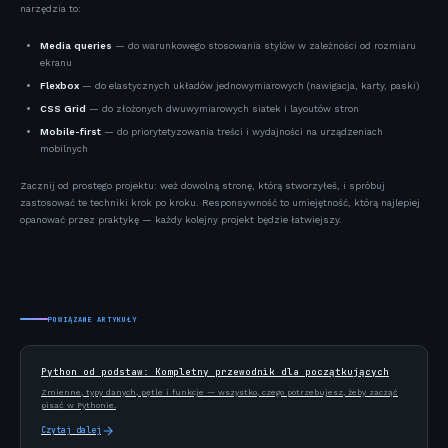
narzędzia to:
Media queries
— do warunkowego stosowania stylów w zależności od rozmiaru
ekranu
Flexbox
— do elastycznych układów jednowymiarowych (nawigacja, karty, paski)
CSS Grid
— do złożonych dwuwymiarowych siatek i layoutów stron
Mobile-first
— do priorytetyzowania treści i wydajności na urządzeniach
mobilnych
Zacznij od prostego projektu: weź dowolną stronę, którą stworzyłeś, i spróbuj
zastosować te techniki krok po kroku. Responsywność to umiejętność, którą najlepiej
opanować przez praktykę — każdy kolejny projekt będzie łatwiejszy.
POWIĄZANE ARTYKUŁY
Python od podstaw: Kompletny przewodnik dla początkujących
Zmienne, typy danych, pętle i funkcje — wszystko, czego potrzebujesz, żeby zacząć
pisać w Pythonie.
Czytaj dalej