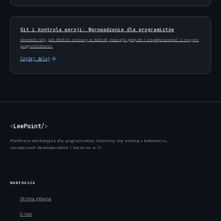
Git i kontrola wersji: Wprowadzenie dla programistów
Dowiedz się, jak śledzić zmiany w kodzie, tworzyć gałęzie i współpracować z innymi
programistami.
Czytaj dalej
<
LeePoint
/
>
Platforma edukacyjna dla programistów. Dzielimy się wiedzą o kodowaniu,
narzędziach developerskich i karierze w IT.
NAWIGACJA
Strona główna
O nas