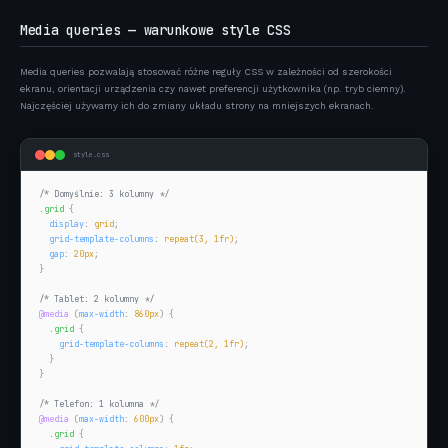
Media queries — warunkowe style CSS
Media queries pozwalają stosować różne reguły CSS w zależności od szerokości
ekranu, orientacji urządzenia czy nawet preferencji użytkownika (np. tryb ciemny).
Najczęściej używamy ich do zmiany układu strony na mniejszych ekranach.
style.css
/* Domyślnie: 3 kolumny */
.grid
 {

display
: 
grid
;

grid-template-columns
: 
repeat(3, 1fr)
;

gap
: 
20px
;

}

/* Tablet: 2 kolumny */
@media
 (
max-width
: 
860px
) {

.grid
 {

grid-template-columns
: 
repeat(2, 1fr)
;

  }

}

/* Telefon: 1 kolumna */
@media
 (
max-width
: 
600px
) {

.grid
 {
