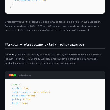
grid-template-columns
: 
1fr
;

  }

}
Breakpointy (punkty przerwania) dobieramy do treści, nie do konkretnych urządzeń.
Popularne wartości to 600px, 768px i 1024px, ale zawsze warto przetestować, przy
jakiej szerokości układ zaczyna wyglądać źle — i tam ustawić breakpoint.
Flexbox — elastyczne układy jednowymiarowe
Flexbox
(Flexible Box Layout) to moduł CSS idealny do rozmieszczania elementów w
jednym kierunku — w wierszu lub kolumnie. Świetnie sprawdza się w nawigacji,
paskach narzędzi, sekcjach z kartami czy centrowania treści.
nawigacja.css
.navbar
 {

display
: 
flex
;

justify-content
: 
space-between
;

align-items
: 
center
;

padding
: 
0 24px
;

height
: 
64px
;

}
