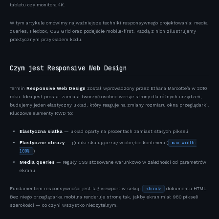
tabletu czy monitora 4K.
W tym artykule omówimy najważniejsze techniki responsywnego projektowania: media
queries, Flexbox, CSS Grid oraz podejście mobile-first. Każdą z nich zilustrujemy
praktycznym przykładem kodu.
Czym jest Responsive Web Design
Termin
Responsive Web Design
został wprowadzony przez Ethana Marcotte’a w 2010
roku. Idea jest prosta: zamiast tworzyć osobne wersje strony dla różnych urządzeń,
budujemy jeden elastyczny układ, który reaguje na zmiany rozmiaru okna przeglądarki.
Kluczowe elementy RWD to:
Elastyczna siatka
— układ oparty na procentach zamiast stałych pikseli
Elastyczne obrazy
— grafiki skalujące się w obrębie kontenera (
max-width:
)
100%
Media queries
— reguły CSS stosowane warunkowo w zależności od parametrów
ekranu
Fundamentem responsywności jest tag viewport w sekcji
dokumentu HTML.
<head>
Bez niego przeglądarka mobilna renderuje stronę tak, jakby ekran miał 980 pikseli
szerokości — co czyni wszystko nieczytelnym.