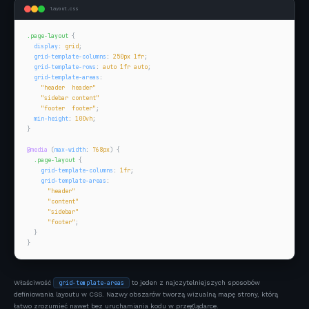
layout.css
.page-layout
 {

display
: 
grid
;

grid-template-columns
: 
250px 1fr
;

grid-template-rows
: 
auto 1fr auto
;

grid-template-areas
:

"header  header"
"sidebar content"
"footer  footer"
;

min-height
: 
100vh
;

}

@media
 (
max-width
: 
768px
) {

.page-layout
 {

grid-template-columns
: 
1fr
;

grid-template-areas
:

"header"
"content"
"sidebar"
"footer"
;

  }

}
Właściwość
to jeden z najczytelniejszych sposobów
grid-template-areas
definiowania layoutu w CSS. Nazwy obszarów tworzą wizualną mapę strony, którą
łatwo zrozumieć nawet bez uruchamiania kodu w przeglądarce.