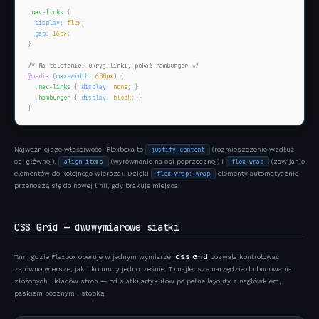
.nav-links
 {

display
: 
flex
;

gap
: 
16px
;

}

/* Na telefonie: ukryj linki, pokaż hamburger */
@media
 (
max-width
: 
600px
) {

.nav-links
 { 
display
: 
none
; }

.hamburger
 { 
display
: 
block
; }

}
Najważniejsze właściwości Flexboxa to
(rozmieszczenie wzdłuż
justify-content
osi głównej),
(wyrównanie na osi poprzecznej) i
(zawijanie
align-items
flex-wrap
elementów do kolejnego wiersza). Dzięki
elementy automatycznie
flex-wrap: wrap
przenoszą się do nowej linii, gdy brakuje miejsca.
CSS Grid — dwuwymiarowe siatki
Tam, gdzie Flexbox operuje w jednym wymiarze,
CSS Grid
pozwala kontrolować
zarówno wiersze, jak i kolumny jednocześnie. To najlepsze narzędzie do budowania
złożonych układów stron — od siatki artykułów po pełne layouty z nagłówkiem,
paskiem bocznym i stopką.