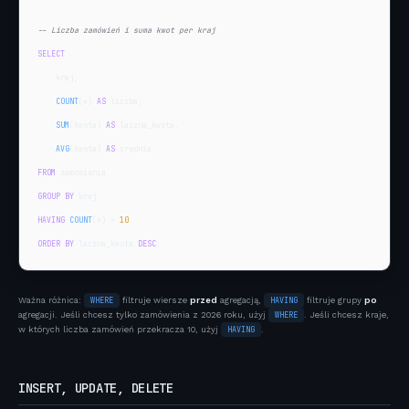
-- Liczba zamówień i suma kwot per kraj
SELECT
    kraj,

COUNT
(*) 
AS
 liczba,

SUM
(kwota) 
AS
 laczna_kwota,

AVG
(kwota) 
AS
FROM
GROUP BY
HAVING
COUNT
(*) > 
10
ORDER BY
 laczna_kwota 
DESC
;
Ważna różnica:
WHERE
filtruje wiersze
przed
agregacją,
HAVING
filtruje grupy
po
agregacji. Jeśli chcesz tylko zamówienia z 2026 roku, użyj
WHERE
. Jeśli chcesz kraje,
w których liczba zamówień przekracza 10, użyj
HAVING
.
INSERT, UPDATE, DELETE