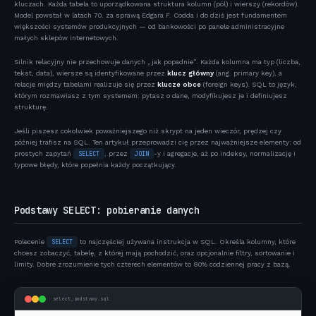
kluczach. Każda tabela to uporządkowana struktura kolumn (pól) i wierszy (rekordów).
27 kwietnia 2026
10 min czytania
Model powstał w latach 70. za sprawą Edgara F. Codda i do dziś jest fundamentem
większości systemów produkcyjnych — od bankowości po panele administracyjne
małych sklepów internetowych.
Silnik relacyjny nie przechowuje danych „jak popadnie”. Każda kolumna ma typ (liczba,
tekst, data), wiersze są identyfikowane przez
klucz główny
(ang. primary key), a
relacje między tabelami realizuje się przez
klucze obce
(foreign keys). SQL to język,
którym rozmawiasz z tym systemem: pytasz o dane, modyfikujesz je i definiujesz
strukturę.
Jeśli piszesz cokolwiek poważniejszego niż skrypt na jeden wieczór, prędzej czy
później trafisz na SQL. Ten artykuł przeprowadzi cię przez najważniejsze elementy: od
prostych zapytań
SELECT
, przez
JOIN
-y i agregacje, aż po indeksy, normalizację i
typowe błędy, które popełnia każdy początkujący.
Podstawy SELECT: pobieranie danych
Polecenie
SELECT
to najczęściej używana instrukcja w SQL. Określa kolumny, które
chcesz zobaczyć, tabelę, z której mają pochodzić, oraz opcjonalnie filtry, sortowanie i
limity. Dobre zrozumienie tych czterech elementów to 80% codziennej pracy z bazą.
select_podstawy.sql