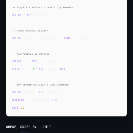
-- Wszystkie kolumny z tabeli uzytkownicy
SELECT
 * 
FROM
 uzytkownicy;

-- Tylko wybrane kolumny
SELECT
 id, email, data_rejestracji 
FROM
 uzytkownicy;

-- Filtrowanie po warunku
SELECT
 email 
FROM
WHERE
 kraj = 
'PL'
AND
 aktywny = 
TRUE
;

-- Sortowanie malejąco i limit wyników
SELECT
 id, email 
FROM
ORDER BY
 data_rejestracji 
DESC
LIMIT
10
;
WHERE, ORDER BY, LIMIT