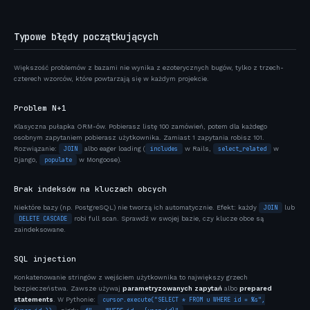
Typowe błędy początkujących
Większość problemów z bazami nie wynika z ezoterycznych bugów, tylko z trzech-
czterech wzorców, które powtarzają się w każdym projekcie.
Problem N+1
Klasyczna pułapka ORM-ów. Pobierasz listę 100 zamówień, potem dla każdego
osobnym zapytaniem pobierasz użytkownika. Zamiast 1 zapytania robisz 101.
Rozwiązanie:
JOIN
albo eager loading (
includes
w Rails,
select_related
w
Django,
populate
w Mongoose).
Brak indeksów na kluczach obcych
Niektóre bazy (np. PostgreSQL) nie tworzą ich automatycznie. Efekt: każdy
JOIN
lub
DELETE CASCADE
robi full scan. Sprawdź w swojej bazie, czy klucze obce są
zaindeksowane.
SQL injection
Konkatenowanie stringów z wejściem użytkownika to największy grzech
bezpieczeństwa. Zawsze używaj
parametryzowanych zapytań
albo
prepared
statements
. W Pythonie:
cursor.execute("SELECT * FROM u WHERE id = %s",