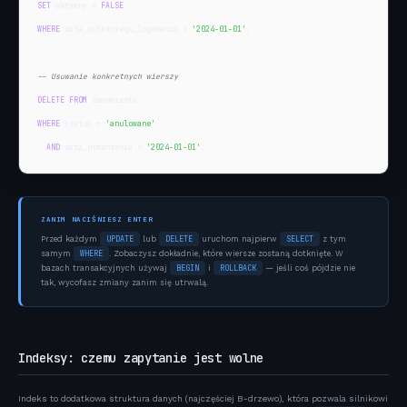
SET
 aktywny = 
FALSE
WHERE
 data_ostatniego_logowania < 
'2024-01-01'
;

-- Usuwanie konkretnych wierszy
DELETE FROM
WHERE
 status = 
'anulowane'
AND
 data_utworzenia < 
'2024-01-01'
;
ZANIM NACIŚNIESZ ENTER
UPDATE
DELETE
SELECT
Przed każdym
lub
uruchom najpierw
z tym
WHERE
samym
. Zobaczysz dokładnie, które wiersze zostaną dotknięte. W
BEGIN
ROLLBACK
bazach transakcyjnych używaj
i
— jeśli coś pójdzie nie
tak, wycofasz zmiany zanim się utrwalą.
Indeksy: czemu zapytanie jest wolne
Indeks to dodatkowa struktura danych (najczęściej B-drzewo), która pozwala silnikowi