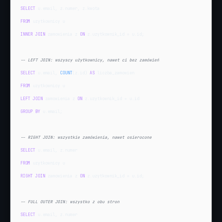
SELECT
FROM
INNER JOIN
 zamowienia z 
ON
 z.uzytkownik_id = u.id;

-- LEFT JOIN: wszyscy użytkownicy, nawet ci bez zamówień
SELECT
 u.email, 
COUNT
(z.id) 
AS
FROM
LEFT JOIN
 zamowienia z 
ON
GROUP BY
 u.email;

-- RIGHT JOIN: wszystkie zamówienia, nawet osierocone
SELECT
FROM
RIGHT JOIN
 zamowienia z 
ON
 z.uzytkownik_id = u.id;

-- FULL OUTER JOIN: wszystko z obu stron
SELECT