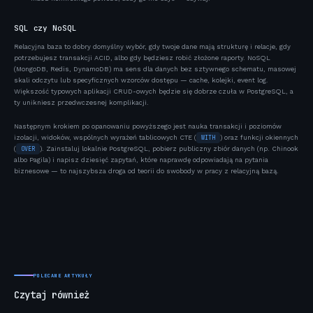
SQL czy NoSQL
Relacyjna baza to dobry domyślny wybór, gdy twoje dane mają strukturę i relacje, gdy
potrzebujesz transakcji ACID, albo gdy będziesz robić złożone raporty. NoSQL
(MongoDB, Redis, DynamoDB) ma sens dla danych bez sztywnego schematu, masowej
skali odczytu lub specyficznych wzorców dostępu — cache, kolejki, event log.
Większość typowych aplikacji CRUD-owych będzie się dobrze czuła w PostgreSQL, a
ty unikniesz przedwczesnej komplikacji.
Następnym krokiem po opanowaniu powyższego jest nauka transakcji i poziomów
izolacji, widoków, wspólnych wyrażeń tablicowych CTE (
WITH
) oraz funkcji okiennych
(
OVER
). Zainstaluj lokalnie PostgreSQL, pobierz publiczny zbiór danych (np. Chinook
albo Pagila) i napisz dziesięć zapytań, które naprawdę odpowiadają na pytania
biznesowe — to najszybsza droga od teorii do swobody w pracy z relacyjną bazą.
POLECANE ARTYKUŁY
Czytaj również