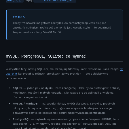
(user_id,))
, nigdy
f"... WHERE id = {user_id}"
.
PAMIĘTAJ
Każdy framework ma gotowe narzędzia do parametryzacji. Jeśli sklejasz
zapytanie stringiem, robisz coś źle. To nie jest kwestia stylu — to podatność
bezpieczeństwa z listy OWASP Top 10.
MySQL, PostgreSQL, SQLite: co wybrać
Wszystkie trzy mówią SQL-em, ale różnią się filozofią i możliwościami. Nasz zespół
w
LeePoint
korzystał w różnych projektach ze wszystkich — oto subiektywne
podsumowanie.
SQLite
— jeden plik na dysku, zero konfiguracji. Idealny do prototypów, aplikacji
mobilnych, testów i małych narzędzi. Nie nadaje się do aplikacji z wieloma
równoczesnymi zapisami.
MySQL
/
MariaDB
— najpopularniejszy wybór dla webu. Szybki w prostych
odczytach, łatwy w administracji, ogromne wsparcie hostingów. Ma swoje
dziwactwa: domyślne kodowanie i strict mode wymagają konfiguracji.
PostgreSQL
— najbardziej zaawansowany open source. Wspiera JSONB, full-
text search, CTE, window functions, rozszerzenia (PostGIS dla geo). Jeśli nie
masz konkretnego powodu, żeby go nie użyć — używaj.