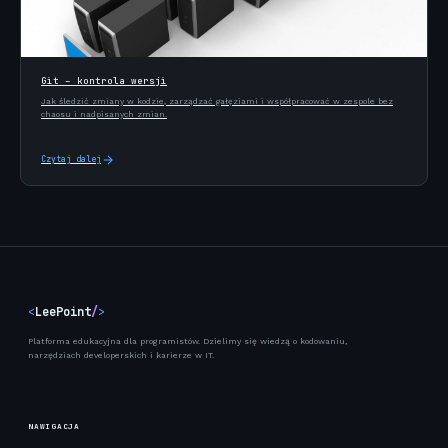
Git – kontrola wersji
Jak śledzić zmiany w kodzie, zarządzać gałęziami i współpracować w zespole bez
chaosu i nadpisanych zmian.
Czytaj dalej
<
LeePoint
/
>
Platforma edukacyjna dla programistów. Dzielimy się wiedzą o kodowaniu,
narzędziach developerskich i karierze w IT.
NAWIGACJA