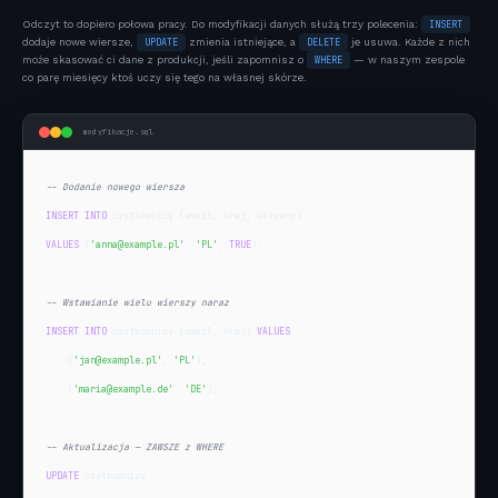
Odczyt to dopiero połowa pracy. Do modyfikacji danych służą trzy polecenia:
INSERT
dodaje nowe wiersze,
UPDATE
zmienia istniejące, a
DELETE
je usuwa. Każde z nich
może skasować ci dane z produkcji, jeśli zapomnisz o
WHERE
— w naszym zespole
co parę miesięcy ktoś uczy się tego na własnej skórze.
modyfikacje.sql
-- Dodanie nowego wiersza
INSERT INTO
VALUES
 (
'anna@example.pl'
, 
'PL'
, 
TRUE
);

-- Wstawianie wielu wierszy naraz
INSERT INTO
 uzytkownicy (email, kraj) 
VALUES
    (
'jan@example.pl'
, 
'PL'
),

    (
'maria@example.de'
, 
'DE'
);

-- Aktualizacja — ZAWSZE z WHERE
UPDATE