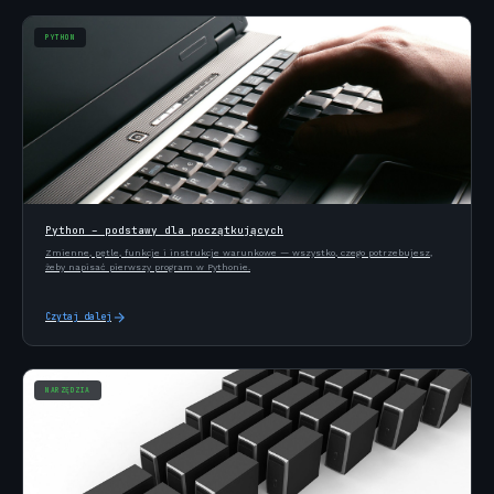
PYTHON
Python – podstawy dla początkujących
Zmienne, pętle, funkcje i instrukcje warunkowe — wszystko, czego potrzebujesz,
żeby napisać pierwszy program w Pythonie.
Czytaj dalej
NARZĘDZIA