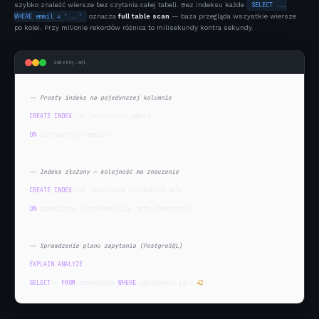
szybko znaleźć wiersze bez czytania całej tabeli. Bez indeksu każde
SELECT ...
WHERE email = '...'
oznacza
full table scan
— baza przegląda wszystkie wiersze
po kolei. Przy milionie rekordów różnica to milisekundy kontra sekundy.
indeksy.sql
-- Prosty indeks na pojedynczej kolumnie
CREATE INDEX
ON
 uzytkownicy (email);

-- Indeks złożony — kolejność ma znaczenie
CREATE INDEX
ON
 zamowienia (uzytkownik_id, data_utworzenia);

-- Sprawdzenie planu zapytania (PostgreSQL)
EXPLAIN ANALYZE
SELECT
 * 
FROM
 zamowienia 
WHERE
 uzytkownik_id = 
42
;