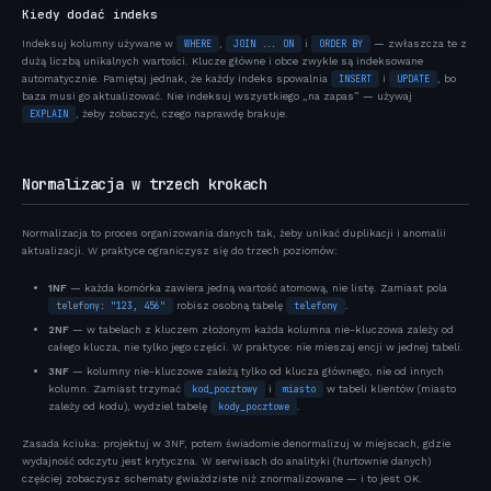
Kiedy dodać indeks
Indeksuj kolumny używane w
WHERE
,
JOIN ... ON
i
ORDER BY
— zwłaszcza te z
dużą liczbą unikalnych wartości. Klucze główne i obce zwykle są indeksowane
automatycznie. Pamiętaj jednak, że każdy indeks spowalnia
INSERT
i
UPDATE
, bo
baza musi go aktualizować. Nie indeksuj wszystkiego „na zapas” — używaj
EXPLAIN
, żeby zobaczyć, czego naprawdę brakuje.
Normalizacja w trzech krokach
Normalizacja to proces organizowania danych tak, żeby unikać duplikacji i anomalii
aktualizacji. W praktyce ograniczysz się do trzech poziomów:
1NF
— każda komórka zawiera jedną wartość atomową, nie listę. Zamiast pola
telefony: "123, 456"
robisz osobną tabelę
telefony
.
2NF
— w tabelach z kluczem złożonym każda kolumna nie-kluczowa zależy od
całego klucza, nie tylko jego części. W praktyce: nie mieszaj encji w jednej tabeli.
3NF
— kolumny nie-kluczowe zależą tylko od klucza głównego, nie od innych
kolumn. Zamiast trzymać
kod_pocztowy
i
miasto
w tabeli klientów (miasto
zależy od kodu), wydziel tabelę
kody_pocztowe
.
Zasada kciuka: projektuj w 3NF, potem świadomie denormalizuj w miejscach, gdzie
wydajność odczytu jest krytyczna. W serwisach do analityki (hurtownie danych)
częściej zobaczysz schematy gwiaździste niż znormalizowane — i to jest OK.