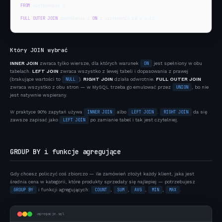
FROM
FULL OUTER JOIN
 zamowienia z 
ON
 z.uzytkownik_id = u.id;
Który JOIN wybrać
INNER JOIN
zwraca tylko wiersze, dla których warunek
ON
jest spełniony w obu
tabelach.
LEFT JOIN
zwraca wszystko z lewej tabeli i dopasowania z prawej
(brakujące wartości to
NULL
).
RIGHT JOIN
działa odwrotnie.
FULL OUTER JOIN
zwraca wszystko z obu stron — w MySQL trzeba go emulować przez
UNION
, bo nie
jest natywnie wspierany.
W praktyce 90% zapytań używa
INNER JOIN
albo
LEFT JOIN
.
RIGHT JOIN
da się
zawsze zapisać jako
LEFT JOIN
po zamianie tabel i tak jest czytelniej.
GROUP BY i funkcje agregujące
Gdy chcesz policzyć coś zbiorczo — ile zamówień złożył każdy klient, jaka jest
średnia cena w kategorii, które produkty sprzedały się najlepiej — potrzebujesz
GROUP BY
i funkcji agregujących:
COUNT
,
SUM
,
AVG
,
MIN
,
MAX
.
agregacje.sql